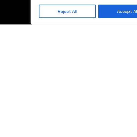
Trocal 88
Bujanocit
Kontakti
MD
Reject All
Accept Al
60000
Trocal
Gjilan
Lift/sliding
Kosovë
systems
Trocal
WarmCore