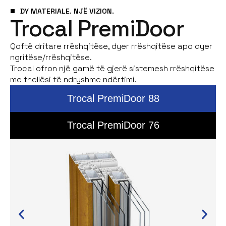
DY MATERIALE. NJË VIZION.
Trocal PremiDoor
Qoftë dritare rrëshqitëse, dyer rrëshqitëse apo dyer
ngritëse/rrëshqitëse.
Trocal ofron një gamë të gjerë sistemesh rrëshqitëse
me thellësi të ndryshme ndërtimi.
Trocal PremiDoor 88
Trocal PremiDoor 76