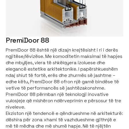
PremiDoor 88
PremiDoor 88 është një dizajn krejtësisht i ri i derës
ngjitëse/lëvizëse. Me komoditetin maksimal të hapjes
dhe mbylljes, vlera të shkëlqyera izoluese dhe
elegancë estetike arkitektonike. I papërshkueshëm
ndaj shiut të fortë, erës dhe zhurmës së jashtme –
edhe këtu, PremiDoor 88 ofron një gamë bindëse të
vetive të performancës së jashtëzakonshme.
PremiDoor 88 përmban një teknologji inovative
vulosjeje që mishëron ndërveprimin e përsosur të tre
niveleve.
Ekziston një tendencë e qëndrueshme në arkitekturë:
dëshira për zona xhami të vazhdueshme gjithnjë e
më të mëdha dhe më shumë hapje. Në të njëjtën