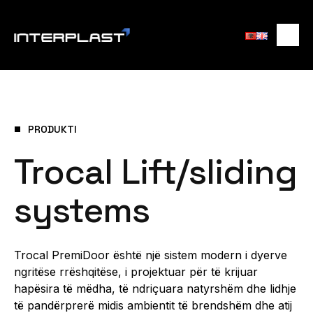
PRODUKTI
Trocal Lift/sliding
systems
Trocal PremiDoor është një sistem modern i dyerve
ngritëse rrëshqitëse, i projektuar për të krijuar
hapësira të mëdha, të ndriçuara natyrshëm dhe lidhje
të pandërprerë midis ambientit të brendshëm dhe atij