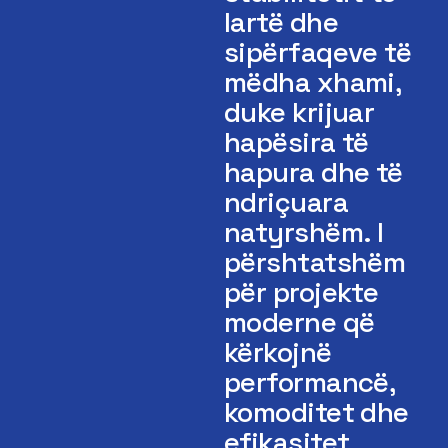
lartë dhe
sipërfaqeve të
mëdha xhami,
duke krijuar
hapësira të
hapura dhe të
ndriçuara
natyrshëm. I
përshtatshëm
për projekte
moderne që
kërkojnë
performancë,
komoditet dhe
efikasitet