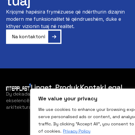
tuaj
Krijojmë hapësira frymëzuese që ndërthurin dizajnin
modern me funksionalitet të qëndrueshëm, duke e
kthyer vizionin tuaj në realitet.
Na kontaktoni
Linqet
Produk
Kontak
Legal
tet
ti
Dy dekada
Ballina
Kushtet e
We value your privacy
ekselencë
Privatësisë
interplast_trocal@
Trocal
Rreth
arkitekturale
We use cookies to enhance your browsing exp
Haustürsysteme
+383
Nesh
Imprint
serve personalised ads or content, and analys
44 302
Trocal 76
Produktet
traffic. By clicking "Accept All", you consent to
822
AD/MD
of cookies.
Privacy Policy
Galeria
Rr.