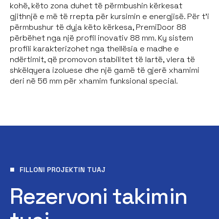
kohë, këto zona duhet të përmbushin kërkesat
gjithnjë e më të rrepta për kursimin e energjisë. Për t’i
përmbushur të dyja këto kërkesa, PremiDoor 88
përbëhet nga një profil inovativ 88 mm. Ky sistem
profili karakterizohet nga thellësia e madhe e
ndërtimit, që promovon stabilitet të lartë, vlera të
shkëlqyera izoluese dhe një gamë të gjerë xhamimi
deri në 56 mm për xhamim funksional special.
FILLONI PROJEKTIN TUAJ
Rezervoni takimin