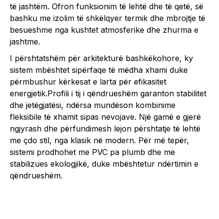
të jashtëm. Ofron funksionim të lehtë dhe të qetë, së
bashku me izolim të shkëlqyer termik dhe mbrojtje të
besueshme nga kushtet atmosferike dhe zhurma e
jashtme.
I përshtatshëm për arkitekturë bashkëkohore, ky
sistem mbështet sipërfaqe të mëdha xhami duke
përmbushur kërkesat e larta për efikasitet
energjetik.Profili i tij i qëndrueshëm garanton stabilitet
dhe jetëgjatësi, ndërsa mundëson kombinime
fleksibile të xhamit sipas nevojave. Një gamë e gjerë
ngjyrash dhe përfundimesh lejon përshtatje të lehtë
me çdo stil, nga klasik në modern. Për më tepër,
sistemi prodhohet me PVC pa plumb dhe me
stabilizues ekologjikë, duke mbështetur ndërtimin e
qëndrueshëm.