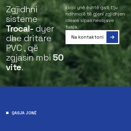
Zgjidhni
Ekipi ynë është gati t’ju
ndihmojë të gjeni zgjidhjen
sisteme
ideale sipas nevojave
Trocal-
dyer
tuaja.
dhe dritare
Na kontaktoni
PVC , që
zgjasin mbi
50
vite
.
QASJA JONË